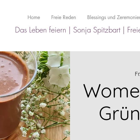
Home
Freie Reden
Blessings und Zeremonie
Das Leben feiern |
Sonja Spitzbart | Fre
Fr
Women 
Grün