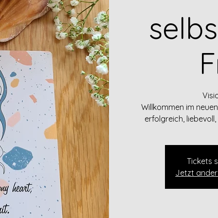
selb
F
Vis
Willkommen im neuen 
erfolgreich, liebevol
Tickets 
Jetzt ande