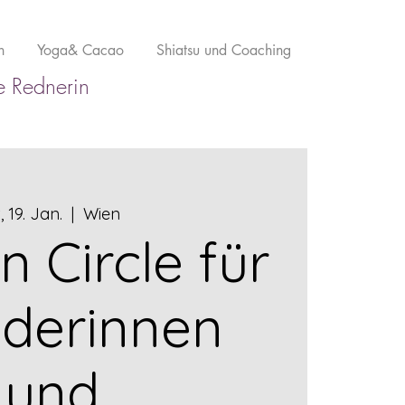
n
Yoga& Cacao
Shiatsu und Coaching
ie Rednerin
., 19. Jan.
  |  
Wien
Circle für
derinnen
und