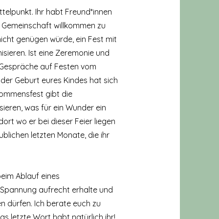
telpunkt. Ihr habt Freund*innen
r Gemeinschaft willkommen zu
 nicht genügen würde, ein Fest mit
sieren. Ist eine Zeremonie und
e Gespräche auf Festen vom
t der Geburt eures Kindes hat sich
kommensfest gibt die
sieren, was für ein Wunder ein
dort wo er bei dieser Feier liegen
ublichen letzten Monate, die ihr
beim Ablauf eines
e Spannung aufrecht erhalte und
en dürfen. Ich berate euch zu
s letzte Wort habt natürlich ihr!