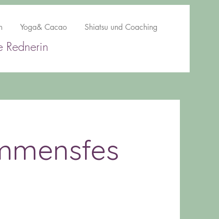
n
Yoga& Cacao
Shiatsu und Coaching
ie Rednerin
ommensfes