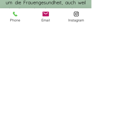
um die Frauengesundheit, auch weil
ich selbst viele Jahre an PMS litt. Ein
weiteres spannendes
Phone
Email
Instagram
Anwendungsgebiet ist Shiatsu bei
psychischen Beschwerden. In
Begleitung zu Psychotherapie ist
Shiatsu besonders wirkungsstark.
Wenn dich meine Erfahrungswerte
dazu interessieren, schnuppere gerne
in meine Diplomarbeit hinein
Diplomarbeit Sonja Spitzbart Shiatsu in Kombination mit Psychotherapie