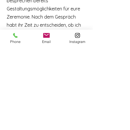
besprechen bereits
Gestaltungsmöglichkeiten für eure
Zeremonie. Nach dem Gespräch
habt ihr Zeit zu entscheiden, ob ich
eure Freie Rednerin sein darf.
Phone
Email
Instagram
Vorbereitungsgespräch:
Unser
Vorbereitungsgespräch wird
ausführlich ausfallen. Wir besprechen
den Ablauf noch einmal bis ins
kleinste Detail. Ich darf euch bei
diesem Termin näher kennenlernen
um dann eine einzigartige Rede zu
gestalten.
Euer großer Tag:
Ich kümmere mich